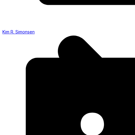
Kim R. Simonsen
Nyheder
Haltider
Sponsor
Facebook
Bestyrelsen