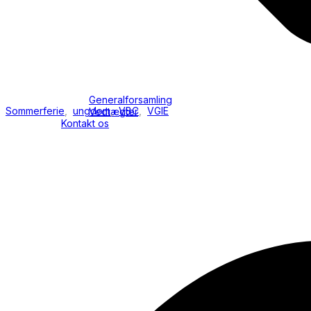
Generalforsamling
Sommerferie
,
ungdom
,
VBC
,
VGIE
Vedtægter
Kontakt os