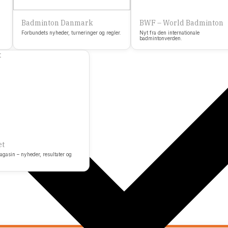
Badminton Danmark
BWF – World Badminton
Forbundets nyheder, turneringer og regler.
Nyt fra den internationale
badmintonverden.
et
asin – nyheder, resultater og