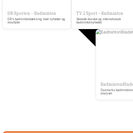
DR Sporten – Badminton
TV 2 Sport – Badminton
DR’s badmintondækning med nyheder og
Seneste danske og internationale
resultater.
badmintonnyheder.
BadmintonBlad
Danmarks badmintonmag
analyser.