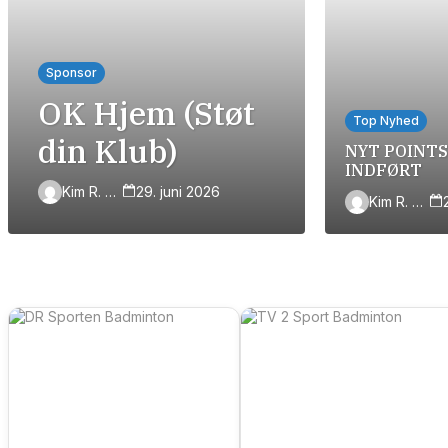
INFO
Sponsor
OK Hjem (Støt
Top Nyhed
din Klub)
NYT POINTS
INDFØRT
Kim R. Simonsen
29. juni 2026
Kim R. Simonsen