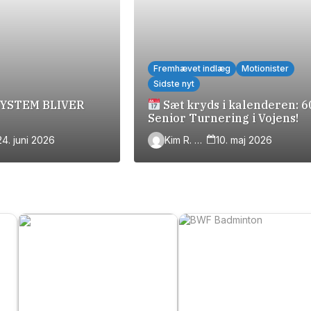
Fremhævet indlæg
Motionister
Sidste nyt
YSTEM BLIVER
Sæt kryds i kalenderen: 6
Senior Turnering i Vojens!
24. juni 2026
Kim R. Simonsen
10. maj 2026