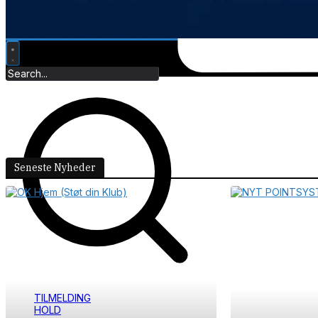
TILMELDING
HOLD
INFO
Seneste Nyheder
TILMELDING
HOLD