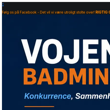
Skip
to
content
Følg os på Facebook - Det vil vi være utroligt stolte over!
RIGTIG
6. august 2026