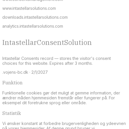
www.intastellarsolutions.com
downloads.intastellarsolutions.com
analytics.intastellarsolutions.com
IntastellarConsentSolution
Intastellar Consents record — stores the visitor's consent
choices for this website. Expires after 3 months.
.vojens-bc.dk · 2/1/2027
Funktion
Funktionelle cookies gør det muligt at gemme information, der
ændrer måden hjemmesiden fremstår eller fungerer på. For
eksempel dit foretrukne sprog eller område.
Statistik
Vi ønsker konstant at forbedre brugervenligheden og ydeevnen
på vores hjemmesider. Af denne grund bruger vi