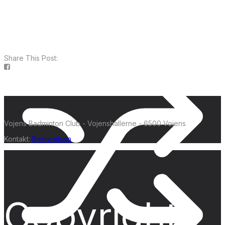
Share This Post:
Vojens Badminton Club - Vojenshallerne - 6500 Vojens
Kontakt:
Bestyrelsen
Copyright