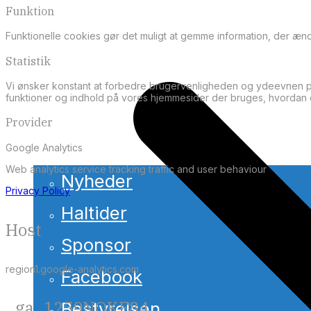
Funktion
Funktionelle cookies gør det muligt at gemme information, der æn
Statistik
Vi ønsker konstant at forbedre brugervenligheden og ydeevnen på
funktioner og indhold på vores hjemmesider der bruges, hvordan o
Provider
Google Analytics
Web analytics service tracking traffic and user behaviour
Nyheder
Privacy Policy
Haltider
Host
Sponsor
region1.google-analytics.com
Facebook
_ga_1259NQKE84
Bestyrelsen