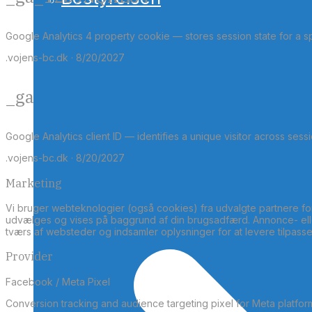
Google Analytics 4 property cookie — stores session state for a 
.vojens-bc.dk · 8/20/2027
_ga
Google Analytics client ID — identifies a unique visitor across sessi
.vojens-bc.dk · 8/20/2027
Marketing
Vi bruger webteknologier (også cookies) fra udvalgte partnere for
udvælges og vises på baggrund af din brugsadfærd. Annonce- el
tværs af websteder og indsamler oplysninger for at levere tilpass
Provider
Facebook / Meta Pixel
Conversion tracking and audience targeting pixel for Meta platfor