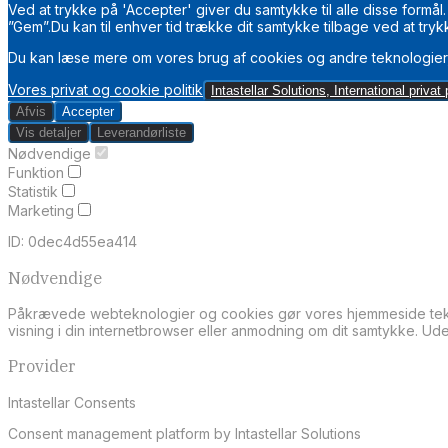
Ved at trykke på 'Accepter' giver du samtykke til alle disse form
”Gem”.Du kan til enhver tid trække dit samtykke tilbage ved at tryk
Du kan læse mere om vores brug af cookies og andre teknologier,
Vores privat og cookie politik
Intastellar Solutions, International privat p
Afvis
Accepter
Vis detaljer
Leverandørliste
Nødvendige
Funktion
Statistik
Marketing
ID: 0dec4d55ea414
Nødvendige
Påkrævede webteknologier og cookies gør vores hjemmeside tekni
visning i din internetbrowser eller anmodning om dit samtykke. U
Provider
Intastellar Consents
Consent management platform by Intastellar Solutions