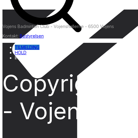
Vojens Badminton Club - Vojenshallerne - 6500 Vojens
Kontakt:
Bestyrelsen
TILMELDING
HOLD
INFO
Copyright ©
- Vojenshall