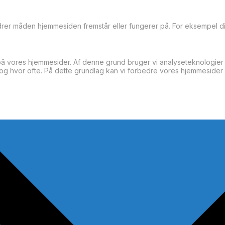
drer måden hjemmesiden fremstår eller fungerer på. For eksempel di
 vores hjemmesider. Af denne grund bruger vi analyseteknologier 
g hvor ofte. På dette grundlag kan vi forbedre vores hjemmesider 