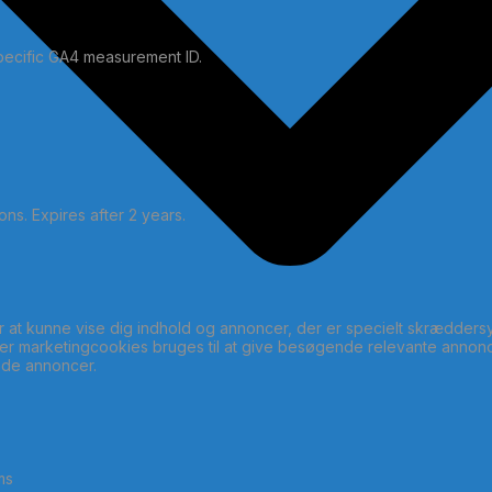
specific GA4 measurement ID.
ons. Expires after 2 years.
 at kunne vise dig indhold og annoncer, der er specielt skræddersye
ler marketingcookies bruges til at give besøgende relevante anno
ede annoncer.
ms