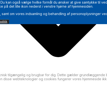
ål. Du kan også vælge hvilke formål du ønsker at give samtykke til 
ke på det lille ikon nederst i venstre hjørne af hjemmesiden.
 samt om vores indsamling og behandling af personoplysninger ved
olitik
sk tilgængelig og brugbar for dig. Dette gælder grundlæggende ba
den disse webteknologier og cookies fungerer vores hjemmeside ikk