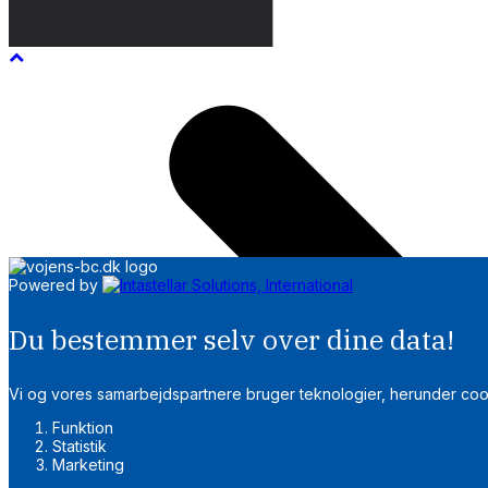
TILMELDING
Powered by
HOLD
INFO
Du bestemmer selv over dine data!
Vi og vores samarbejdspartnere bruger teknologier, herunder cookie
Funktion
Statistik
Marketing