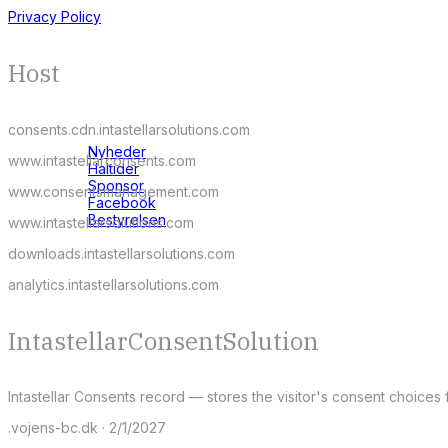
Privacy Policy
Host
consents.cdn.intastellarsolutions.com
Nyheder
www.intastellarconsents.com
Haltider
Sponsor
www.consentsmanagement.com
Facebook
Bestyrelsen
www.intastellarsolutions.com
downloads.intastellarsolutions.com
analytics.intastellarsolutions.com
IntastellarConsentSolution
Intastellar Consents record — stores the visitor's consent choices f
.vojens-bc.dk · 2/1/2027