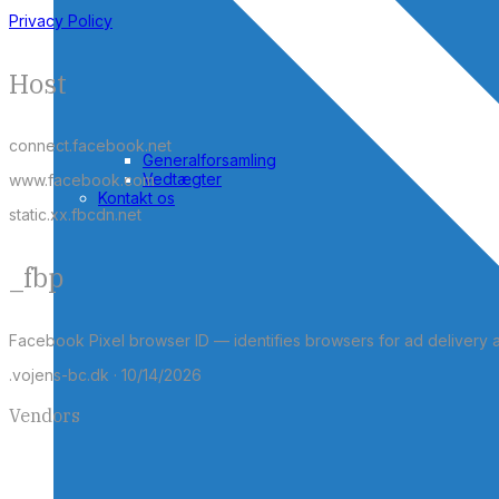
Privacy Policy
Host
connect.facebook.net
Generalforsamling
Vedtægter
www.facebook.com
Kontakt os
static.xx.fbcdn.net
_fbp
Facebook Pixel browser ID — identifies browsers for ad delivery 
.vojens-bc.dk · 10/14/2026
Vendors