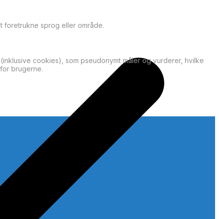
t foretrukne sprog eller område.
(inklusive cookies), som pseudonymt måler og vurderer, hvilke
for brugerne.