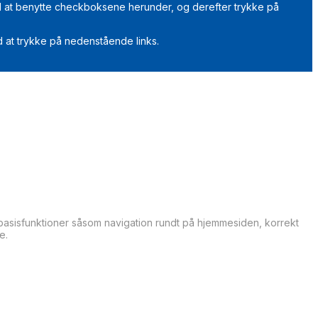
ved at benytte checkboksene herunder, og derefter trykke på
 at trykke på nedenstående links.
sisfunktioner såsom navigation rundt på hjemmesiden, korrekt
e.