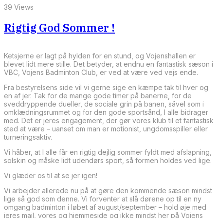
39 Views
Rigtig God Sommer !
Ketsjerne er lagt på hylden for en stund, og Vojenshallen er
blevet lidt mere stille. Det betyder, at endnu en fantastisk sæson i
VBC, Vojens Badminton Club, er ved at være ved vejs ende.
Fra bestyrelsens side vil vi gerne sige en kæmpe tak til hver og
en af jer. Tak for de mange gode timer på banerne, for de
sveddryppende dueller, de sociale grin på banen, såvel som i
omklædningsrummet og for den gode sportsånd, I alle bidrager
med. Det er jeres engagement, der gør vores klub til et fantastisk
sted at være – uanset om man er motionist, ungdomsspiller eller
turneringsaktiv.
Vi håber, at I alle får en rigtig dejlig sommer fyldt med afslapning,
solskin og måske lidt udendørs sport, så formen holdes ved lige.
Vi glæder os til at se jer igen!
Vi arbejder allerede nu på at gøre den kommende sæson mindst
lige så god som denne. Vi forventer at slå dørene op til en ny
omgang badminton i løbet af august/september – hold øje med
jeres mail, vores og hjemmeside og ikke mindst her på Vojens