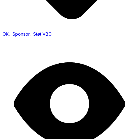
OK
,
Sponsor
,
Støt VBC