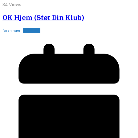
34 Views
OK Hjem (Støt Din Klub)
foreninger
Download