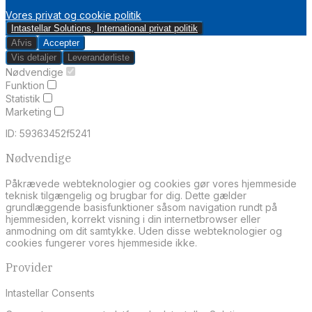
Vores privat og cookie politik
Intastellar Solutions, International privat politik
Afvis
Accepter
Vis detaljer
Leverandørliste
Nødvendige
Funktion
Statistik
Marketing
ID: 59363452f5241
Nødvendige
Påkrævede webteknologier og cookies gør vores hjemmeside
teknisk tilgængelig og brugbar for dig. Dette gælder
grundlæggende basisfunktioner såsom navigation rundt på
hjemmesiden, korrekt visning i din internetbrowser eller
anmodning om dit samtykke. Uden disse webteknologier og
cookies fungerer vores hjemmeside ikke.
Provider
Intastellar Consents