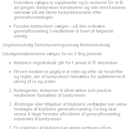
Endvidere vælges to suppleanter og to revisorer for et år
ad gangen. Bestyrelsen konstituerer sig selv med kasserer,
sekretær på det første bestyrelsesmøde efter
generalforsamlingen.
Foruden bestyrelsen vælges – på den ordinære
generalforsamling 3 medlemmer til hvert af følgende
udvalg:
Ungdomsudvalg Seniorturneringsudvalg Motionistudvalg
Udvalgsmedlemmerne vælges for en 2-årig periode.
Klubbens regnskabsår går fra 1. januar til 31. december
Ethvert medlem er pligtig til at rette sig efter de forskrifter
og regler, der af bestyrelsen fastsættes for spilletimerne til
sikring af ro og orden.
Kontingenter, timepriser til såvel aktive som passive
medlemmer fastsættes af bestyrelsen.
Ændringer eller tilføjelser af klubbens vedtægter kan alene
foretages af klubbens generalforsamling. Forslag skal
senest 4 dage forinden afholdelse af generalforsamling
indsendes til bestyrelsen.
En opløsning af klubben kan alene vedtages på en