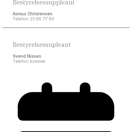
Bestyrelsessuppleant
Asmus Christensen
Telefon: 23 66 77 80
Bestyrelsessupleant
Svend Nissen
Telefon: kommer