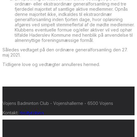
ordinær- eller ekstraordinær generalforsamling med tre
fjerdedel majoritet af samtlige aktive medlemmer. Opnås
denne majoritet ikke, indkaldes til ekstraordinær
generalforsamling inden fjorten dage, hvor opløsning
afgøres ved simpelt stemmeflertal af de mødte medlemmer.
Klubbens eventuelle formue og/eller aktiver vil ved ophør
tilfalde Haderslev Kommune med henblik på anvendelse til
almennyttige foreningsmæssige formål.
Således vedtaget på den ordinære generalforsamling den 27.
maj 2021.
Tidligere love og vedtægter annulleres hermed.
Vojens Badminton Club - Vojenshallerne - 6500 Vojens
Kontakt:
Bestyrelsen