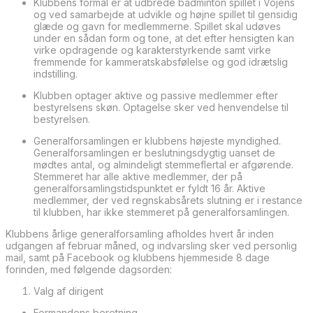
Klubbens formål er at udbrede badminton spillet i Vojens
og ved samarbejde at udvikle og højne spillet til gensidig
glæde og gavn for medlemmerne. Spillet skal udøves
under en sådan form og tone, at det efter hensigten kan
virke opdragende og karakterstyrkende samt virke
fremmende for kammeratskabsfølelse og god idrætslig
indstilling.
Klubben optager aktive og passive medlemmer efter
bestyrelsens skøn. Optagelse sker ved henvendelse til
bestyrelsen.
Generalforsamlingen er klubbens højeste myndighed.
Generalforsamlingen er beslutningsdygtig uanset de
mødtes antal, og almindeligt stemmeflertal er afgørende.
Stemmeret har alle aktive medlemmer, der på
generalforsamlingstidspunktet er fyldt 16 år. Aktive
medlemmer, der ved regnskabsårets slutning er i restance
til klubben, har ikke stemmeret på generalforsamlingen.
Klubbens årlige generalforsamling afholdes hvert år inden
udgangen af februar måned, og indvarsling sker ved personlig
mail, samt på Facebook og klubbens hjemmeside 8 dage
forinden, med følgende dagsorden:
Valg af dirigent
Formandens beretning.