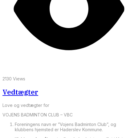
2130 Views
Vedtægter
Love og vedtægter for
VOJENS BADMINTON CLUB – VBC
Foreningens navn er ”Vojens Badminton Club”, og
klubbens hjemsted er Haderslev Kommune.